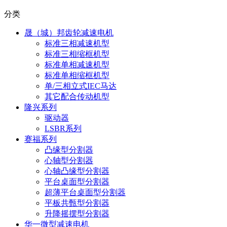
分类
晟（城）邦齿轮减速电机
标准三相减速机型
标准三相缩框机型
标准单相减速机型
标准单相缩框机型
单/三相立式IEC马达
其它配合传动机型
隆兴系列
驱动器
LSBR系列
赛福系列
凸缘型分割器
心轴型分割器
心轴凸缘型分割器
平台桌面型分割器
超薄平台桌面型分割器
平板共甄型分割器
升降摇摆型分割器
华一微型减速电机