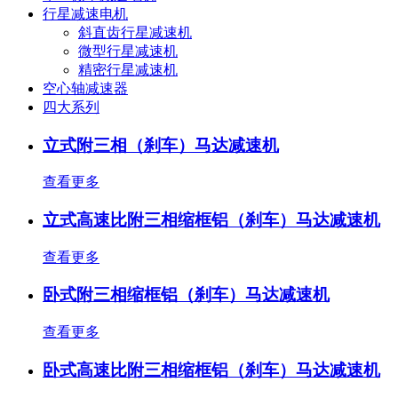
行星减速电机
斜直齿行星减速机
微型行星减速机
精密行星减速机
空心轴减速器
四大系列
立式附三相（刹车）马达减速机
查看更多
立式高速比附三相缩框铝（刹车）马达减速机
查看更多
卧式附三相缩框铝（刹车）马达减速机
查看更多
卧式高速比附三相缩框铝（刹车）马达减速机