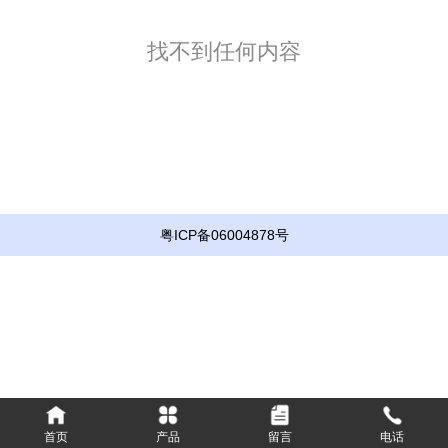
找不到任何内容
粤ICP备06004878号
关于我们
公司简介
企业文化
荣誉资质
产品中心
首页
产品
留言
电话