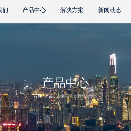
我们
产品中心
解决方案
新闻动态
产品中心
首页
/
产品
/
超薄平台桌面型分割器