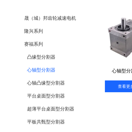
晟（城）邦齿轮减速电机
隆兴系列
赛福系列
凸缘型分割器
心轴型分割器
心轴型分
心轴凸缘型分割器
查看更
平台桌面型分割器
超薄平台桌面型分割器
平板共甄型分割器