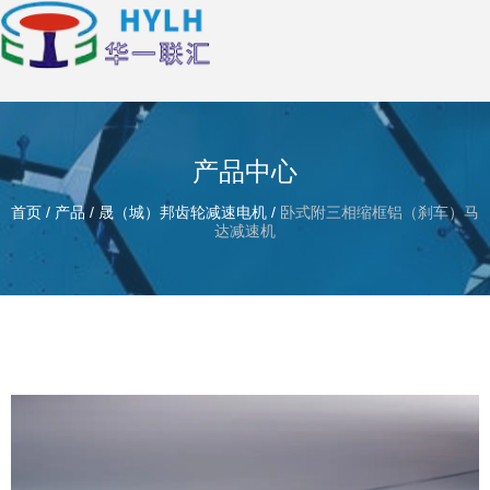
产品中心
首页
/
产品
/
晟（城）邦齿轮减速电机
/
卧式附三相缩框铝（刹车）马
达减速机