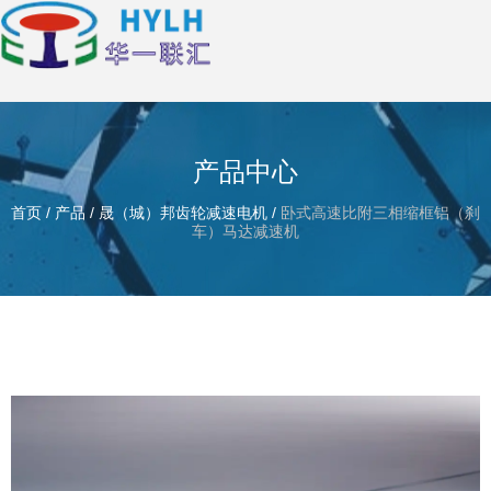
产品中心
首页
/
产品
/
晟（城）邦齿轮减速电机
/
卧式高速比附三相缩框铝（刹
车）马达减速机