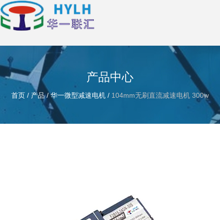
产品中心
首页
/
产品
/
华一微型减速电机
/
104mm无刷直流减速电机 300w