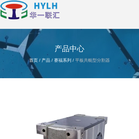
产品中心
首页
/
产品
/
赛福系列
/
平板共軛型分割器