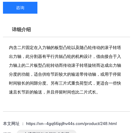
咨询
详细介绍
内含二片固定在入力轴的板型凸轮以及随凸轮传动的滚子转塔
出力轴，此分割器有平行共轭凸轮的机构设计，借由接合于入
力轴上的二片板型凸轮转动而传动滚子转塔旋转而达成出力轴
分度的功能，适合供给节距较大的输送带传动轴，或用于停留
时间较长的间隙分度。另有三片式重负荷型式，更适合一些快
速且长节距的输送，并且停留时间也比二片式长。
本文网址 ： https://xn--4gq66ipjlhv44s.com/product/248.html