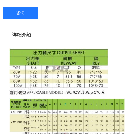
咨询
详细介绍