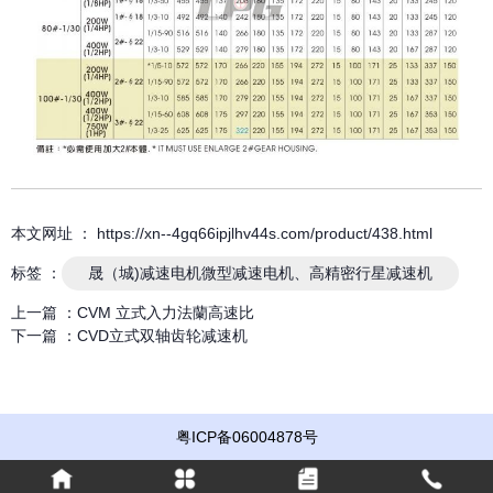
本文网址 ： https://xn--4gq66ipjlhv44s.com/product/438.html
标签 ：
晟（城)减速电机微型减速电机、高精密行星减速机
上一篇 ：
CVM 立式入力法蘭高速比
下一篇 ：
CVD立式双轴齿轮减速机
粤ICP备06004878号
关于我们