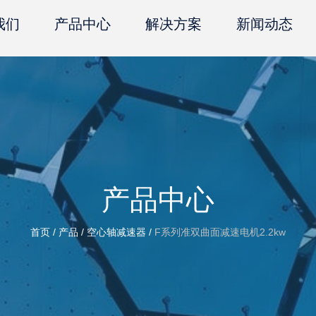
我们
产品中心
解决方案
新闻动态
产品中心
首页
/
产品
/
空心轴减速器
/
F系列准双曲面减速电机2.2kw