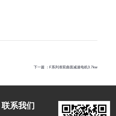
下一篇 ：
F系列准双曲面减速电机3.7kw
联系我们