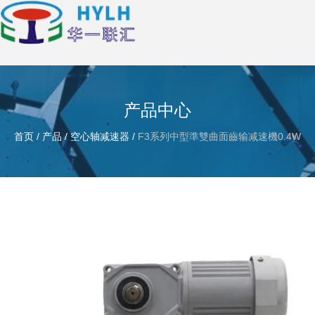
产品中心
首页
/
产品
/
空心轴减速器
/
F3系列中型準雙曲面齒输减速機0.4W