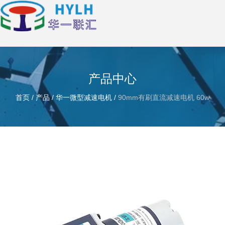
产品中心
首页
/
产品
/
华一微型减速电机
/
90mm有刷直流减速电机 60w