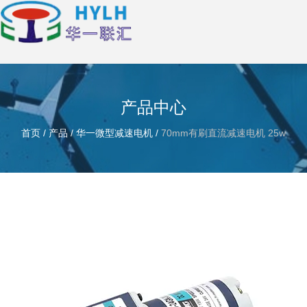
产品中心
首页
/
产品
/
华一微型减速电机
/
70mm有刷直流减速电机 25w