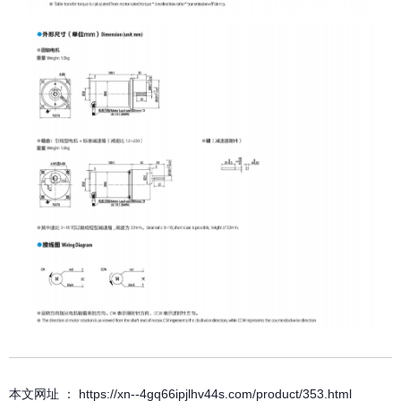
本文网址 ： https://xn--4gq66ipjlhv44s.com/product/353.html