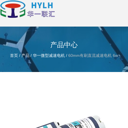
产品中心
首页
/
产品
/
华一微型减速电机
/
60mm有刷直流减速电机 6w