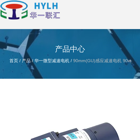
产品中心
首页
/
产品
/
华一微型减速电机
/
90mm(GU)感应减速电机 90w