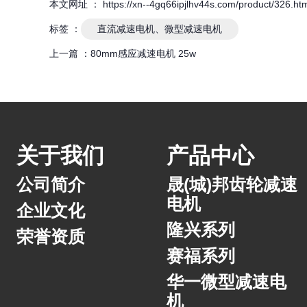
本文网址 ： https://xn--4gq66ipjlhv44s.com/product/326.htm
标签 ：
直流减速电机、微型减速电机
上一篇 ：
80mm感应减速电机 25w
关于我们
产品中心
公司简介
晟(城)邦齿轮减速
电机
企业文化
隆兴系列
荣誉资质
赛福系列
华一微型减速电
机