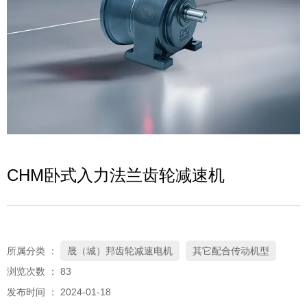
CHM卧式入力法兰齿轮减速机
所属分类 ：
晟（城）邦齿轮减速电机
其它配合传动机型
浏览次数 ：
83
发布时间 ： 2024-01-18