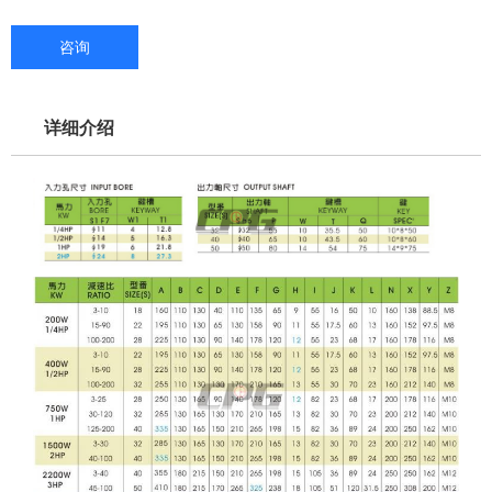
咨询
详细介绍