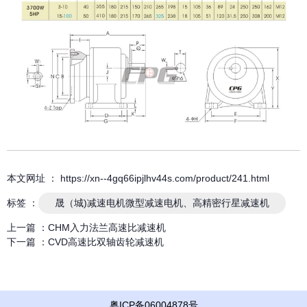
本文网址 ： https://xn--4gq66ipjlhv44s.com/product/241.html
标签 ：
晟（城)减速电机微型减速电机、高精密行星减速机
上一篇 ：
CHM入力法兰高速比减速机
下一篇 ：
CVD高速比双轴齿轮减速机
粤ICP备06004878号