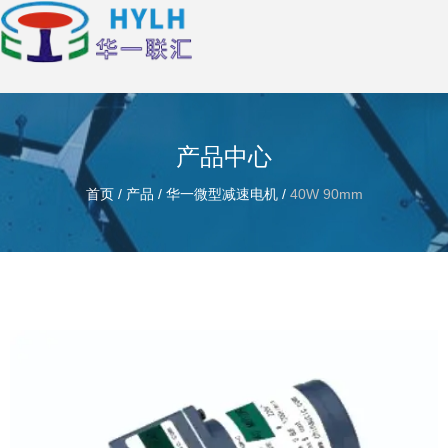
产品中心
首页
/
产品
/
华一微型减速电机
/
40W 90mm