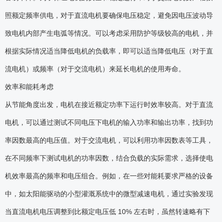
照额定频率供电，对于直流电机要确保电压稳定，避免因电压波动导
致电机内部产生电弧等情况。可以考虑采用防护等级较高的电机，并
根据实际情况适当降低电机的负载率，即可以适当降低电压（对于直
流电机）或频率（对于交流电机）来延长电机的使用寿命。
效率和能耗考虑
从节能角度出发，电机在接近额定功率下运行时效率较高。对于直流
电机，可以通过测试不同电压下电机的输入功率和输出功率，找到功
率因数最高的电压值。对于交流电机，可以利用功率因数表等工具，
在不同频率下测试电机的功率因数，结合负载的实际需求，选择使电
机效率最高的频率和电压组合。例如，在一些对能耗要求严格的设备
中，如太阳能驱动的小型灌溉系统中的微型减速电机，通过实验发现
当直流电机电压调整到比额定电压低 10% 左右时，虽然转速略有下