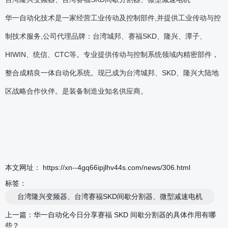
华一自动化技术是一家经营工业传动及控制部件,并提供工业传动与控
制技术服务,公司代理品牌：台湾城邦、赛福SKD、隆兴、潭子、
HIWIN、统信、CTC等。专业提供传动与控制系统领域内精密部件，
整合成精良一体自动化系统。现已成为台湾城邦、SKD、隆兴大陆地
区战略合作伙伴。是装备制造业知名供应商。
本文网址： https://xn--4gq66ipjlhv44s.com/news/306.html
标签：
台湾隆兴变频器、台湾赛福SKD间歇分割器、微型减速电机
上一篇：
华一自动化今日分享赛福 SKD 间歇分割器的具体作用有哪
些？