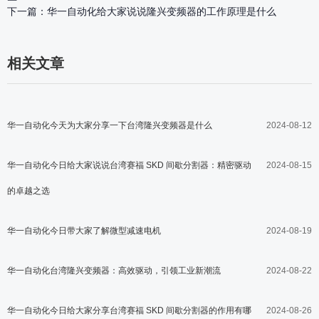
下一篇：
华一自动化给大家说说隆兴变频器的工作原理是什么
相关文章
华一自动化今天为大家分享一下台湾隆兴变频器是什么
2024-08-12
华一自动化今日给大家说说台湾赛福 SKD 间歇分割器：精密驱动
2024-08-15
的卓越之选
华一自动化今日带大家了解微型减速电机
2024-08-19
华一自动化台湾隆兴变频器：高效驱动，引领工业新潮流
2024-08-22
华一自动化今日给大家分享台湾赛福 SKD 间歇分割器的作用有哪
2024-08-26