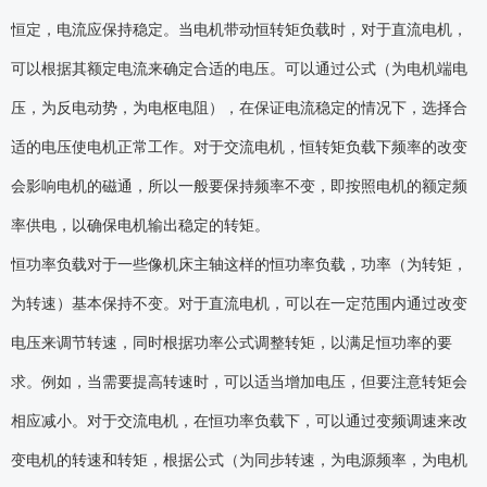
恒定，电流应保持稳定。当电机带动恒转矩负载时，对于直流电机，
可以根据其额定电流来确定合适的电压。可以通过公式（为电机端电
压，为反电动势，为电枢电阻），在保证电流稳定的情况下，选择合
适的电压使电机正常工作。对于交流电机，恒转矩负载下频率的改变
会影响电机的磁通，所以一般要保持频率不变，即按照电机的额定频
率供电，以确保电机输出稳定的转矩。
恒功率负载对于一些像机床主轴这样的恒功率负载，功率（为转矩，
为转速）基本保持不变。对于直流电机，可以在一定范围内通过改变
电压来调节转速，同时根据功率公式调整转矩，以满足恒功率的要
求。例如，当需要提高转速时，可以适当增加电压，但要注意转矩会
相应减小。对于交流电机，在恒功率负载下，可以通过变频调速来改
变电机的转速和转矩，根据公式（为同步转速，为电源频率，为电机