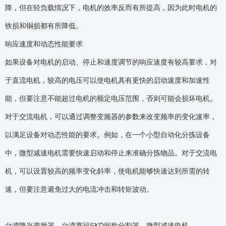
降，但在轻负载情况下，电机的效率反而有所提高，因为此时电机的
铁损和铜损都有所降低。
响应速度和动态性能要求
如果设备对电机的启动、停止和速度调节的响应速度有较高要求，对
于直流电机，较高的电压可以使电机具有更快的启动速度和加速性
能，但要注意不能超过电机的额定电压范围，否则可能会损坏电机。
对于交流电机，可以通过调整变频器的参数来改变频率的变化速率，
以满足设备对动态性能的要求。例如，在一个小型自动化分拣设备
中，微型减速电机需要快速启动和停止来准确分拣物品。对于交流电
机，可以设置较高的频率变化斜率，使电机能够快速达到所需的转
速，但要注意避免过大的电流冲击和转矩波动。
台湾隆兴变频器、台湾赛福SKD间歇分割器、微型减速电机